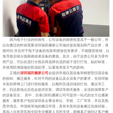
因为电子行业的特殊性，公司设备的精密程度高于一般公司，所
以在搬迁的时候需要深圳福田搬家公司做好提前规划和产品分类，谨
慎对待;并且对于电子设备的包装和摆放也有要求，不能随意收纳，以
免导致后续分拣困难或者设备的磨损。其次，由于这类公司多为零件
类产品，可以在进行分拣后再选择合适的箱子进行打包，贴好标签，
并使用防潮袋做好防湿处理，以避免突发天气的影响。
正规的
深圳福田搬家公司
会提供常规仪器设备和精密型仪器设备
的拆卸、搬迁服务，针对不同的设备以及企业客户的要求，安排经验
丰富的师傅上门进行拆卸服务，以顺利完成后续的打包、搬运等工
作，到达新地点后也会提供安装、调试等相关服务，全流程保障客户
的设备安全。 其中，吉泰(深圳)搬家公司可提供一站式的全方位搬家
服务，服务客户包括深圳各企事业单位、学校、工厂等等，并且其熟
悉华强北、华强南等地的搬迁环境，具有丰富的设备搬迁实操经验，
再加上自有货车和全职专业搬家人员的支持，能够真正做到让客户搬