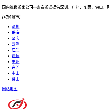
国内连锁搬家公司---吉泰搬迁提供深圳、广州、东莞、佛山
[切换城市]
深圳
珠海
肇庆
云浮
江门
清远
惠州
东莞
中山
佛山
网站地图